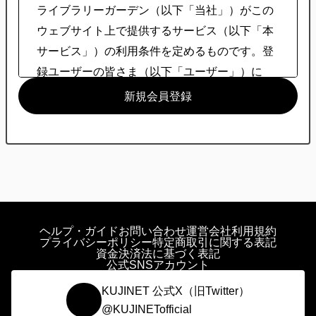
ライブラリーガーデン（以下「当社」）がこの
ウェブサイト上で提供するサービス（以下「本
サービス」）の利用条件を定めるものです。登
録ユーザーの皆さま（以下「ユーザー」）に
は、本規約に従って、本サービスをご利用いた
新規会員登録
だきます。
第1条（適用）
本規約は、ユーザーと当社との間の本サービス
の利用に関わる一切の関係に適用されるものと
します。
当社は本サービスに関し、本規約のほか、ご利
用にあたってのルール等、各種の定め（以下
ヘルプ・ガイド
お問い合わせ
運営会社
利用規約
「個別規定」といいます。）をすることがあり
プライバシーポリシー
特定商取引に関する表記
資金決済法に基づく表記
ます。これら個別規定はその名称のいかんに関
公式SNSアカウント
わらず、本規約の一部を構成するものとしま
KUJINET 公式X（旧Twitter）
す。
@KUJINETofficial
本規約の規定が前条の個別規定の規定と矛盾す