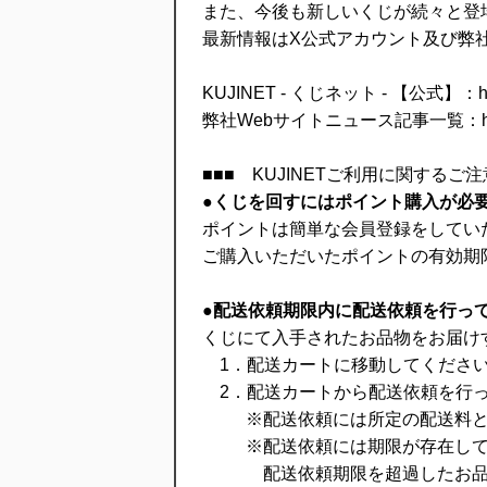
また、今後も新しいくじが続々と登
最新情報はX公式アカウント及び弊
KUJINET - くじネット - 【公式】：https:
弊社Webサイトニュース記事一覧：https://l
■■■ KUJINETご利用に関するご注
●くじを回すにはポイント購入が必
ポイントは簡単な会員登録をしてい
ご購入いただいたポイントの有効期
●配送依頼期限内に配送依頼を行っ
くじにて入手されたお品物をお届け
1．配送カートに移動してくださ
2．配送カートから配送依頼を行っ
※配送依頼には所定の配送料とし
※配送依頼には期限が存在してお
配送依頼期限を超過したお品物は