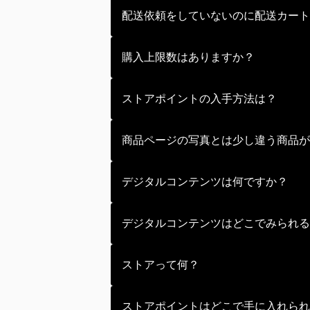
マイページ内の当選履歴よりご確認
配送依頼をしていないのに配送カート
配送カート内の商品は入手から14
購入上限数はありますか？
配送依頼期限を迎えた商品は自動的
たします。
くじごとに最大購入枚数が設定され
ストアポイントの入手方法は？
※変換不能商品は0ポイントとなり
「ストアポイント」は、くじで獲得
商品ページの写真とは少し違う商品が
また、「ストアポイント」はストア
配送ページの獲得商品一覧からスト
配送をご希望の方は、配送依頼期限
商品ページの写真と実際の商品は多
デジタルコンテンツは何ですか？
ストアポイントを貯めることで、限
色味や形状の若干の違いにつきまし
デジタルコンテンツとは、画像や動
デジタルコンテンツはどこでみられる
くじを引いた際に重複した場合は重
デジタルコンテンツを入手するとマ
ストアって何？
ストアポイントを用いて限定のアイ
ストアポイントはどこで手に入れられ