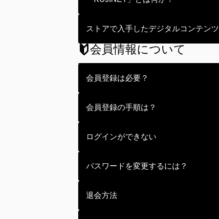
1枚から購入できる、ハズレなしの
ストアで入手したデジタルコンテンツ
KUJINETでしか手に入らないオ
会員情報について
ストアにしか存在しないデジタルコ
す。
会員登録は必要？
ストアにて入手したデジタルコンテ
くじのご購入には会員登録が必要で
会員登録の手順は？
ログイン/新規登録ボタンからご登
ログインページ（https://kuji
ログインができない
必要情報を入力し登録していただく
Lより本登録を行ってください。
ID（登録メールアドレス）やパス
パスワードを変更するには？
パスワードがわからなくなってしま
い。
ログイン前にパスワードを変更した
退会方法
ら」というボタンがありますので、