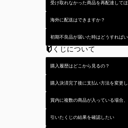
配送手数料は配送カートからの配送
受け取れなかった商品を再配達してほ
・ヤマト運輸
配送依頼の確認ページにて必要ポイ
・佐川急便
お受け取りいただけなかったお品物
海外に配送はできますか？
・日本郵便（ゆうパック、ゆうメー
その期間内であれば配送業者に再配
・その他
保管日数につきましては配送業者に
可能です。
初期不良品が届いた時はどうすればい
いずれの配送業者にて発送が行われ
配送カートの配送先登録ページにて
くじについて
保管期間を経過し、弊社まで返送さ
ますので海外の配送先情報をご入力
お手数ですが、商品到着日の翌日～
することが可能です。
ただし、再送時の配送料として所定
購入履歴はどこから見るの？
お問い合わせを受けまして弊社側に
させていただきます。
※返送商品の保管期限は配送業者よ
なお、当該商品の返送及び再送に要
マイページ内の「ポイント購入履歴
購入決済完了後に支払い方法を変更し
管期限切れによるキャンセル・返金
※お問い合わせ時に不良箇所がわか
購入決済完了後のお支払い方法の変
賞内に複数の商品が入っている場合、
※お客様都合による交換は、お断り
※不良状況の確認及び再送につきま
各賞内での確率により排出商品が決
引いたくじの結果を確認したい
※交換商品の手配が難しい限定商品
※輸送上、外装箱に傷や汚れなどが