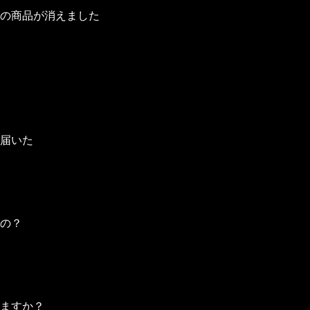
ください。
の商品が消えました
日経過しますと配送依頼期限を迎えます。
に「ストアポイント」に変換されます。変換されるストアポイ
てる際には、一回のご購入で最大枚数まで購入することが可能
ます。
した商品を「ストアポイント」に変換することで獲得できます
届いた
にて限定商品等の入手に使用可能です。
アポイントへの変換が可能です。
を迎える前にお早めに配送依頼を行っていただけますようお願
少異なる場合がございます。
定の商品などと交換いただけます。
てはご理解いただけますようお願いいたします。
画、音声などのデジタル形式で構成されたコンテンツを指しま
の？
複分が自動的にストアポイントに変換されます。
イページ内のアルバムに表示されますのでそちらから閲覧が可
テムなどを入手できるページとなります。
ますか？