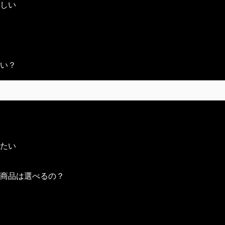
依頼時にポイントにてお支払いいただく流れとなります。
しい
ントが表示されておりますのでご確認ください。
は配送業者にて一定期間保管されます。
ル）
達を依頼できますので、配送業者へご連絡ください。
よって異なりますのでこちらも配送業者にご確認ください。
い？
たのかは発送完了メールにてご確認いただけます。
海外配送のチェックボックスにチェックを入れていただくこと
れました場合は、弊社内に保管されていた場合に限りお問い合
ください。
8日間までにお問い合わせより初期不良商品が届いた旨をご連
のポイントを差し引かせていただくことになりますので予めご
て確認の上、 初期不良であると認められた場合のみ当該商品
り返送されてから2週間となります。保管期限を過ぎた商品の
する送料は､弊社にて負担いたします。
」よりご確認いただけます。
たい
には一切応じかねますので、あらかじめご了承ください。
るよう画像等を貼付いただけますと確認作業が円滑に進む場合
更はできかねます。
商品は選べるの？
させていただいております。
してはお時間がかかる場合がございます。
定いたしますので、お選びいただくことはできません。
などの場合は、キャンセル対応をさせていただくことがござい
付く場合がありますが、外装箱の傷などによる返品・交換は承