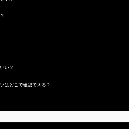
、お客様が配送には及ばないとお考えになられた商品を配送カ
？
は自動的にストアポイントに交換となります。
が異なります。
：配送カート
ルすることができません。
のアルバム など
ていただけますようお願いいたします。
で様々なものを入手することのできるコードとなります。
いい？
などで配布されることを想定しており、入力時に入手するもの
や配布上限が存在する場合があります。
用ボタンより入力ページに遷移することができますのでそちら
ツはどこで確認できる？
いるコードを入力された場合には何も入手できませんのでご了
ンツを初めて入手された場合はマイページ内のアルバムに「そ
ルコンテンツは、その「その他」内に格納されることになりま
おりません。