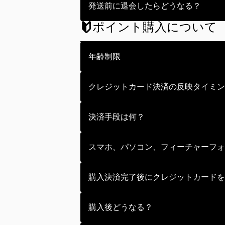
ログイン後にパスワードを変更した
退会されたい場合はマイページの「
発送前に退会したらどうなる？
ポイント購入について
配送準備が整い次第商品は発送され
退会後にお引越しなどをされました
年齢制限
年齢制限は特別設けておりません。
クレジットカード決済の反映タイミン
なお、未成年の方のポイント購入に
返品の受付はできかねます。
決済はお支払い手続き後に即時で行
決済手段は何？
クレジットカード利用明細への反映
クレジットカード（VISA、MAST
スマホ、パソコン、フィーチャーフォ
スマートフォン（iOS・Androi
購入決済完了後にクレジットカードを
フィーチャーフォンには対応してお
購入決済完了後に決済に使用したク
購入後どうなる？
※なお、サービスの特性上、お客様