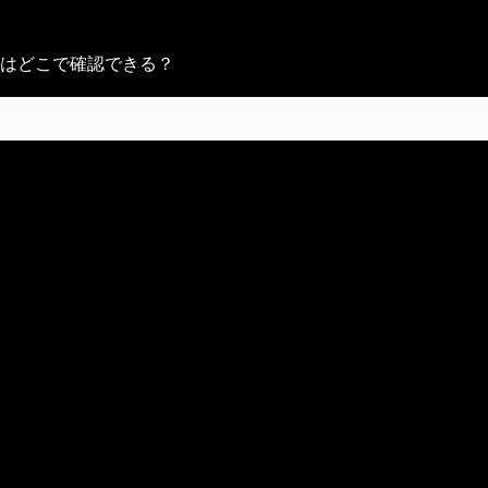
オンラインくじです。
はどこで確認できる？
リジナル商品が当たります。
ンテンツを初めて入手された場合はマイページ内のアルバムに
ンツはその「その他」内に格納されることになりますのでそち
す。
録にお進みください。
net.com/login）の新規会員登録ボタンより新規会員登録ページにお
と仮登録状態となり、 登録メールアドレスに本登録用URLを
ワードが間違っているとログインできません。
った場合はログインページの「パスワードの再設定はこちら」
い方（パスワードがわからなくなった場合など） ログインペ
そちらからパスワードを再設定してください。