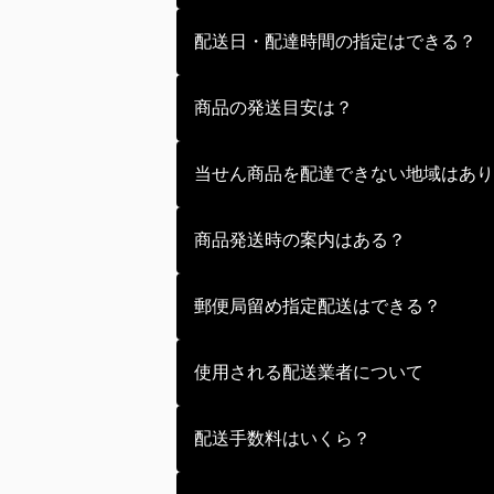
表示されるステータスは以下の通り
配送依頼受付
：配送依頼を受け付け
配送依頼時に、配送先住所を変更し
配送日・配達時間の指定はできる？
配送準備中
：商品手配を含めた配送
ただし、配送先として指定された場
発送完了
：商品の発送が完了し、商
そのため、予め配送先の方にお客様
商品により手配にかかる日数等が異
商品の発送目安は？
申し訳ございませんがご了承くださ
こちらの商品へのお問い合わせなど
発送の目安はくじごとに異なります
当せん商品を配達できない地域はあり
そのため、くじ詳細ページ掲載の目
ただし、あくまでも目安となります
基本的には全国に発送させていただ
商品発送時の案内はある？
そういった状況が発生いたしました
また、配送依頼にて複数のくじ賞品
配送ステータスが「発送完了」に進
郵便局留め指定配送はできる？
安を基準とさせていただきます。
こちらには配送業者や追跡番号など
基本的にご利用いただけません。
使用される配送業者について
配送先住所に「局留め」や「営業
お客様都合で局留め・営業所止めで
配送準備状況や配送先により配送業
配送手数料はいくら？
※配送業者にご相談することで「局
お客様の方ではご選択いただけませ