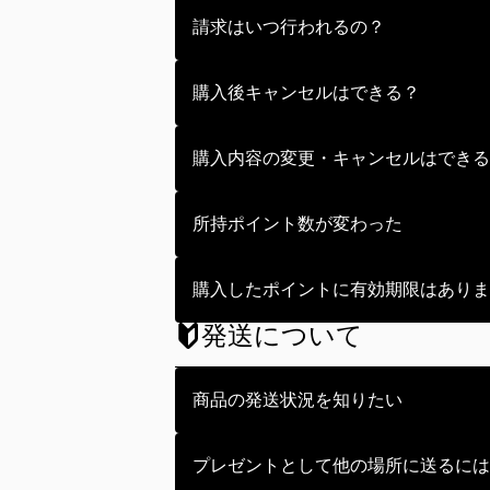
また、購入決済前であればポイント
ご購入いただきますと所定数の所持
請求はいつ行われるの？
所持ポイントはログイン後の画面上
ポイント購入時、即時ご請求という
購入後キャンセルはできる？
そのため、購入完了時にはお支払い
決済が完了した時点でポイントが即
購入内容の変更・キャンセルはできる
※何らかの事情によりキャンセルと
予めご了承ください。
※キャンセル分の代金については後
決済完了後はポイントが即時反映さ
所持ポイント数が変わった
ただし、ポイント購入時の内容変更
ポイント購入時やくじを引くなどの
購入したポイントに有効期限はありま
時反映となるべきタイミングにて即
発送について
います。
ご購入いただきました購入ポイントの有
しかしこちらは表示上のものですの
したポイントは当該期限の経過時点をも
商品の発送状況を知りたい
お、失効したポイントは事務処理上
また、もしお客様のお心当たりのな
了承ください。
い。
配送依頼を行った後はマイページの
プレゼントとして他の場所に送るには