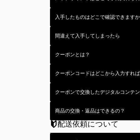
くじを引いた際に重複したものなど
入手したものはどこで確認できますか
ことが可能です。
また、デジタルコンテンツの重複分
何を入手されたかで確認可能な場所
間違えて入手してしまったら
商品（デジタルコンテンツを除く）
ストアでの入手は実行後にキャンセ
クーポンとは？
デジタルコンテンツ
：マイページ内
そのため、よくご確認の上、実行し
お一人様1回に限り、入力すること
クーポンコードはどこから入力すれば
基本的に外部サイトやイベント会場
また、クーポンコードには有効期限
マイページ下部のクーポンコード利
クーポンで交換したデジタルコンテン
有効期限切れや配布上限数に達して
クーポンコードにてデジタルコンテ
商品の交換・返品はできるの？
クーポンコードにて入手したデジタ
配送依頼について
基本的に商品の交換や返品は承って