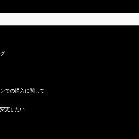
い方 マイページのユーザー情報にありますパスワード変更よ
退会／アカウント削除」ボタンよりお手続きください。
ますが、配送先となるご住所の変更はできません。
ら、お届けができかねます。その際は、別途お問い合わせより
グ
つきましては保護者の責任においてご購入されたとみなします
われます。
やお引き落としのタイミングは、ご利用のクレジットカード会
ER、JCB、AMEX）にてお支払いいただけます。
ンでの購入に関して
d）、パソコンにて購入可能です。
変更したい
りませんのでご了承ください。
レジットカード情報の変更はできかねます。
都合でのキャンセル・返品・交換は承っておりません。