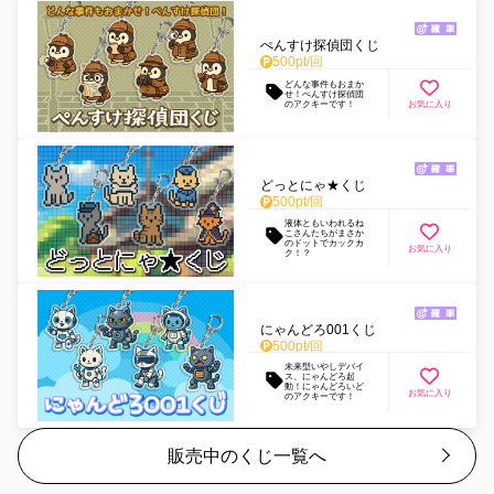
ぺんすけ探偵団くじ
500
pt/
回
どんな事件もおまか
せ！ぺんすけ探偵団
のアクキーです！
お気に入り
どっとにゃ★くじ
500
pt/
回
液体ともいわれるね
こさんたちがまさか
のドットでカックカ
お気に入り
ク！？
にゃんどろ001くじ
500
pt/
回
未来型いやしデバイ
ス、にゃんどろ起
動！にゃんどろいど
お気に入り
のアクキーです！
販売中のくじ一覧へ